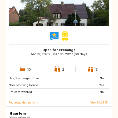
Open for exchange
Dec 19, 2026 - Dec 31, 2027 (60 days)
10
2
3
Use/Exchange of car:
SI
IS
No
Non-smoking house:
GB
GB
Yes
Pet care wanted:
IE
NO
No
Requested destinations
View NL0295
Haarlem
Netherlands