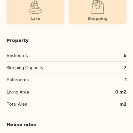
Lake
Shopping
Property
Bedrooms
5
Sleeping Capacity
7
Bathrooms
1
Living Area
0 m2
Total Area
m2
House rules