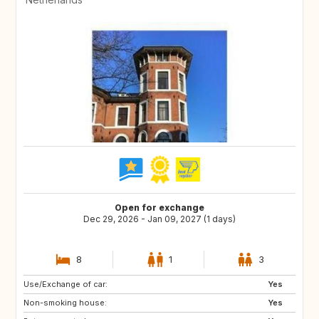
Open for exchange
Dec 29, 2026 - Jan 09, 2027 (1 days)
8
1
3
Use/Exchange of car:
IS
HR
Yes
Non-smoking house:
CA
GB
Yes