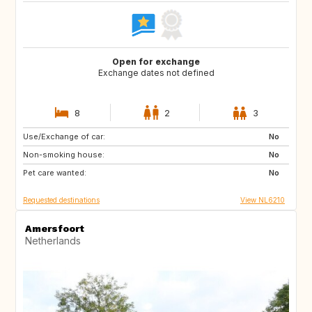
Open for exchange
Exchange dates not defined
8
2
3
Use/Exchange of car:
ES
IT
No
Non-smoking house:
PT
FR
No
Pet care wanted:
GB
DK
No
Requested destinations
View NL6210
Amersfoort
Netherlands