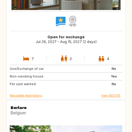
Open for exchange
Jul 26, 2027 - Aug 15, 2027 (2 days)
7
2
4
Use/Exchange of car:
IS
NO
No
Non-smoking house:
FI
HR
Yes
Pet care wanted:
NO
SE
No
Requested destinations
View BE51015
Berlare
Belgium