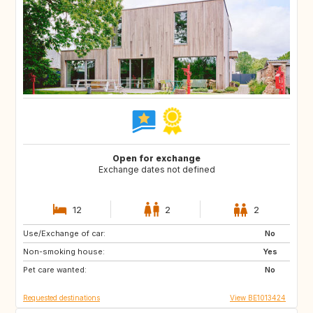
Open for exchange
Exchange dates not defined
12
2
2
Use/Exchange of car:
SI
FR
No
Non-smoking house:
DE
LU
Yes
Pet care wanted:
NL
CH
No
Requested destinations
View BE1013424