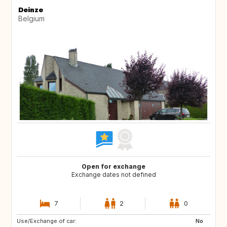
Deinze
Belgium
Open for exchange
Exchange dates not defined
7
2
0
Use/Exchange of car:
ZA
GR
No