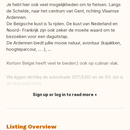
Je hebt hier ook veel mogelijkheden om te fietsen. Langs
de Schelde, naar het centrum van Gent, richting Vlaamse
Ardennen.
De Belgische kust is 1u rijden. De kust van Nederland en
Noord- Frankrijk zijn ook zeker de moeite waard om te
bezoeken voor een daguitstap.
De Ardennen biedt jullie mooie natuur, avontuur (kajakken,
hoogteparcour, ... .), ...
Kortom België heeft veel te bieden:) ook op culinair vlak.
We liggen dichtbij de autostrade (E17/E40) en de R4; dat is
de ring rond Gent.
Sign up or log in to read more
Translate this
Listing Overview