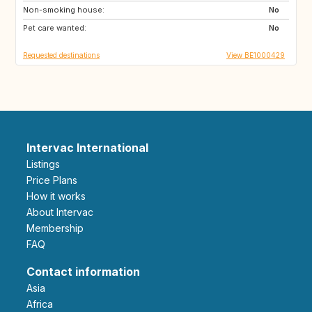
Non-smoking house:
IT
ES
No
Pet care wanted:
PT
LU
No
Requested destinations
View BE1000429
Intervac International
Listings
Price Plans
How it works
About Intervac
Membership
FAQ
Contact information
Asia
Africa