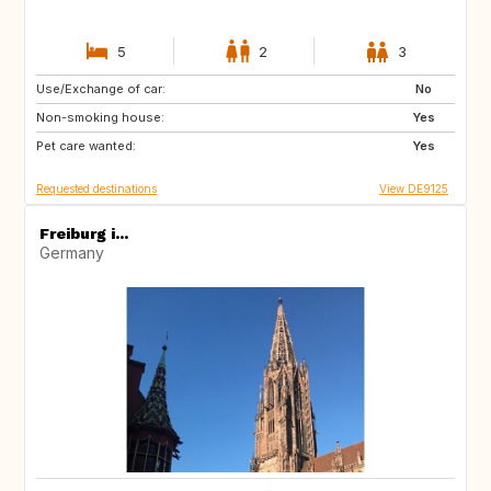
5
2
3
Use/Exchange of car:
PT
FR
No
Non-smoking house:
IE
FR
Yes
Pet care wanted:
Yes
Requested destinations
View DE9125
Freiburg i...
Germany