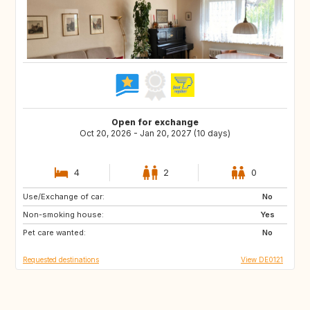
Open for exchange
Oct 20, 2026 - Jan 20, 2027 (10 days)
4
2
0
Use/Exchange of car:
HU
PL
No
Non-smoking house:
GB
IT
Yes
Pet care wanted:
PT
ES
No
Requested destinations
View DE0121