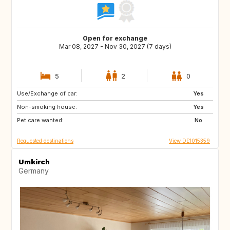
Open for exchange
Mar 08, 2027 - Nov 30, 2027 (7 days)
5
2
0
Use/Exchange of car:
GB
DK
Yes
Non-smoking house:
NO
BE
Yes
Pet care wanted:
BE
NO
No
Requested destinations
View DE1015359
Umkirch
Germany