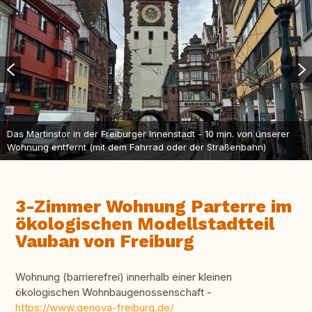
Das Martinstor in der Freiburger Innenstadt - 10 min. von unserer
Wohnung entfernt (mit dem Fahrrad oder der Straßenbahn)
3-Zimmer Wohnung Parterre im
ökologischen Modellstadtteil
Vauban von Freiburg
Wohnung (barrierefrei) innerhalb einer kleinen
ökologischen Wohnbaugenossenschaft -
https://www.genova-freiburg.de/