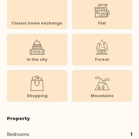
Classic home exchange
Flat
In the city
Forest
Shopping
Mountains
Property
Bedrooms
1