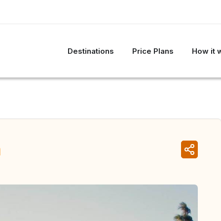
Destinations
Price Plans
How it 
n