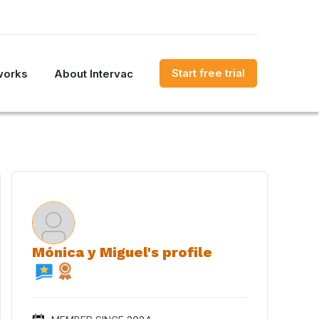
Start free trial
works
About Intervac
Mónica y Miguel's profile