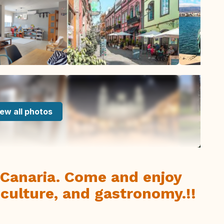
ew all photos
 Canaria. Come and enjoy
culture, and gastronomy.!!