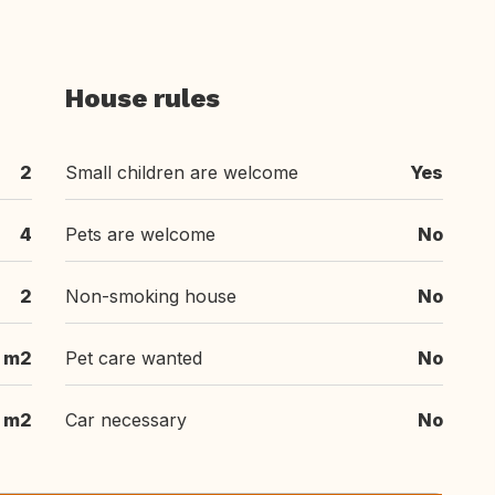
House rules
2
Small children are welcome
Yes
4
Pets are welcome
No
2
Non-smoking house
No
 m2
Pet care wanted
No
m2
Car necessary
No