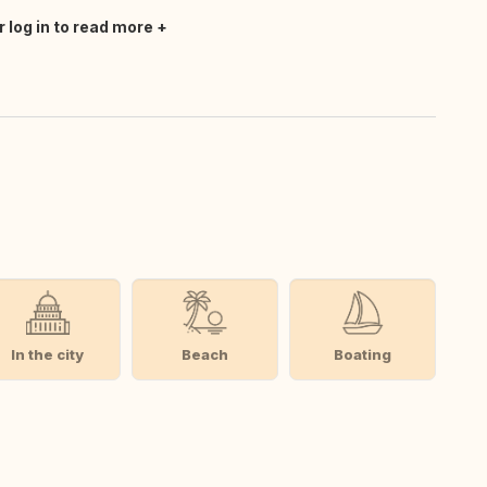
r log in to read more
In the city
Beach
Boating