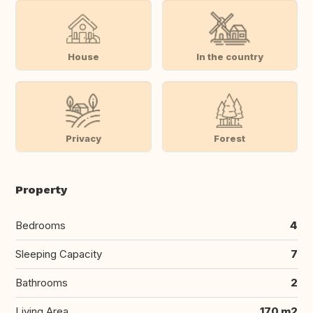
House
In the country
Privacy
Forest
Property
Bedrooms
4
Sleeping Capacity
7
Bathrooms
2
Living Area
170 m2