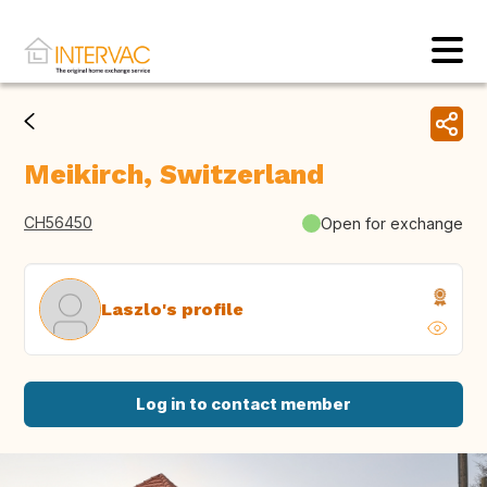
Meikirch, Switzerland
CH56450
Open for exchange
Laszlo's profile
Log in to contact member