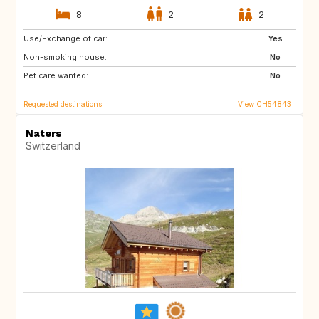
8
2
2
Use/Exchange of car:
ES
FI
Yes
Non-smoking house:
SE
DK
No
Pet care wanted:
NL
NO
No
Requested destinations
View CH54843
Naters
Switzerland