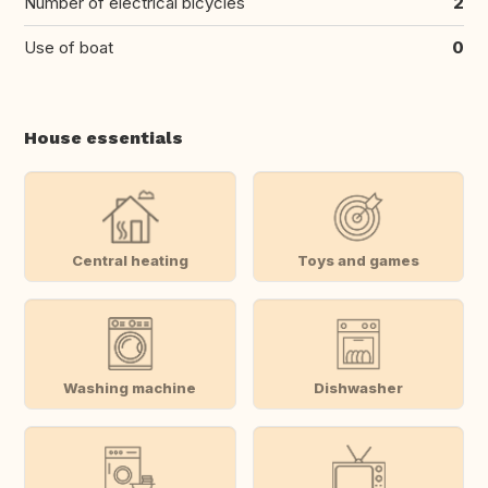
Number of electrical bicycles
2
Use of boat
0
House essentials
Central heating
Toys and games
Washing machine
Dishwasher