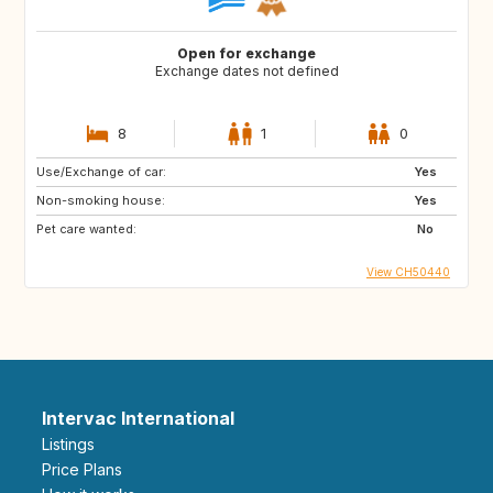
Open for exchange
Exchange dates not defined
8
1
0
Use/Exchange of car:
Yes
Non-smoking house:
Yes
Pet care wanted:
No
View CH50440
Intervac International
Listings
Price Plans