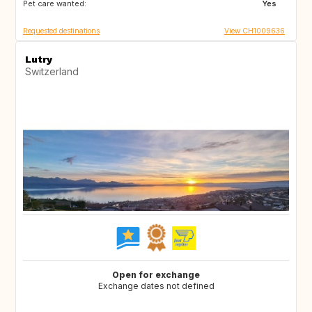
Pet care wanted:
IE
GB
Yes
Requested destinations
View CH1009636
Lutry
Switzerland
Open for exchange
Exchange dates not defined