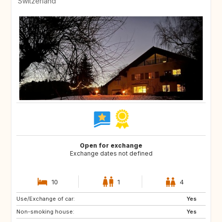
Switzerland
Open for exchange
Exchange dates not defined
10
1
4
Use/Exchange of car:
IS
NO
Yes
Non-smoking house:
FI
NL
Yes