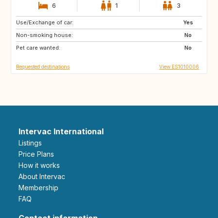
6
1
3
Use/Exchange of car:
DE
PL
Yes
Non-smoking house:
RO
JO
No
Pet care wanted:
GE
AM
No
Requested destinations
View ES1010006
Intervac International
Listings
Price Plans
How it works
About Intervac
Membership
FAQ
Contact information