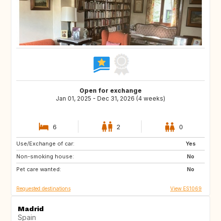
Open for exchange
Jan 01, 2025 - Dec 31, 2026 (4 weeks)
6
2
0
Use/Exchange of car:
ES
AU
Yes
Non-smoking house:
NZ
CA
No
Pet care wanted:
IE
GB
No
Requested destinations
View ES1069
Madrid
Spain