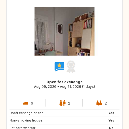
Open for exchange
Aug 09, 2026 - Aug 21, 2026 (1 days)
6
2
2
Use/Exchange of car:
GB
IT
Yes
Non-smoking house:
US
IS
Yes
Pet care wanted:
PL
HR
No