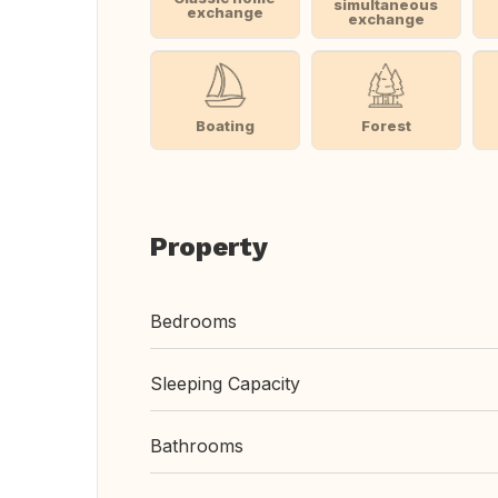
simultaneous
exchange
exchange
Boating
Forest
Property
Bedrooms
Sleeping Capacity
Bathrooms