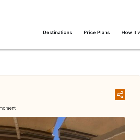
Destinations
Price Plans
How it 
e moment