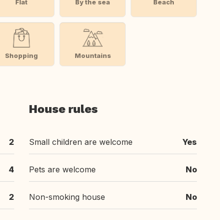
Flat
By the sea
Beach
Shopping
Mountains
House rules
2
Small children are welcome
Yes
4
Pets are welcome
No
2
Non-smoking house
No