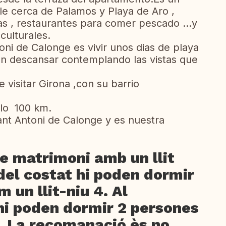
e cerca de Palamos y Playa de Aro ,
as , restaurantes para comer pescado ...y
culturales.
ni de Calonge es vivir unos dias de playa
ien descansar contemplando las vistas que
visitar Girona ,con su barrio
olo 100 km.
nt Antoni de Calonge y es nuestra
de matrimoni amb un llit
del costat hi poden dormir
 un llit-niu 4. Al
 hi poden dormir 2 persones
. La recomanació ès no