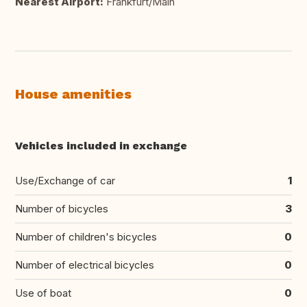
Nearest Airport:
Frankfurt/Main
House amenities
Vehicles included in exchange
Use/Exchange of car
1
Number of bicycles
3
Number of children's bicycles
0
Number of electrical bicycles
0
Use of boat
0