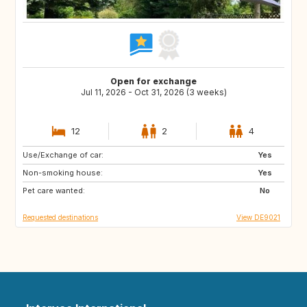
Open for exchange
Jul 11, 2026 - Oct 31, 2026 (3 weeks)
12
2
4
Use/Exchange of car:
IT
GR
Yes
Non-smoking house:
ES
PT
Yes
Pet care wanted:
FI
NO
No
Requested destinations
View DE9021