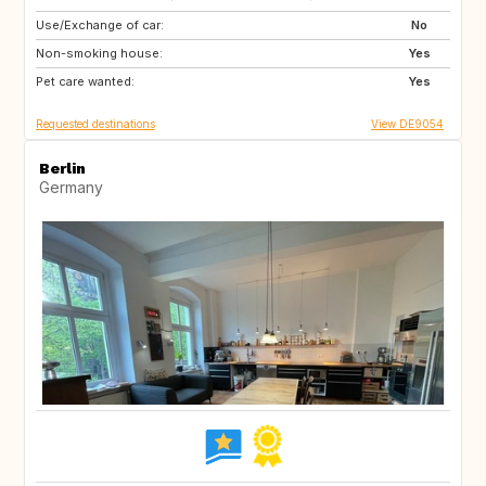
Use/Exchange of car:
DE
DE
No
Non-smoking house:
IE
DK
Yes
Pet care wanted:
SE
SI
Yes
Requested destinations
View DE9054
Berlin
Germany