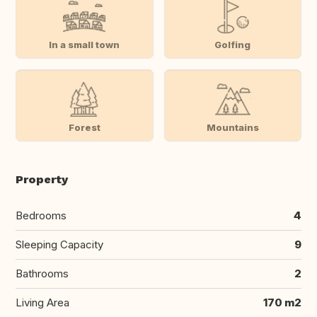
In a small town
Golfing
Forest
Mountains
Property
Bedrooms
4
Sleeping Capacity
9
Bathrooms
2
Living Area
170 m2