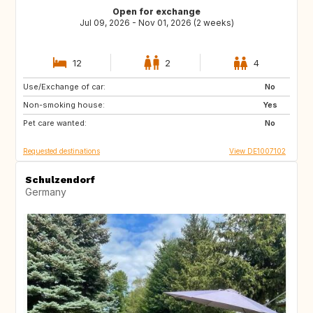
Open for exchange
Jul 09, 2026 - Nov 01, 2026 (2 weeks)
12
2
4
Use/Exchange of car:
SE
DK
No
Non-smoking house:
FR
IT
Yes
Pet care wanted:
CH
AT
No
Requested destinations
View DE1007102
Schulzendorf
Germany