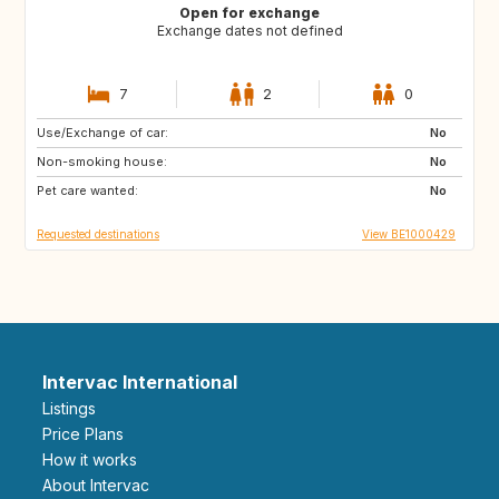
Open for exchange
Exchange dates not defined
7
2
0
Use/Exchange of car:
ZA
GR
No
Non-smoking house:
IT
ES
No
Pet care wanted:
PT
LU
No
Requested destinations
View BE1000429
Intervac International
Listings
Price Plans
How it works
About Intervac