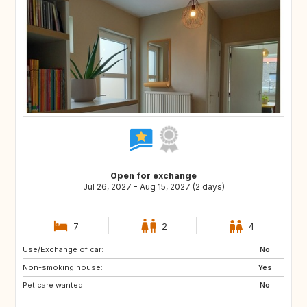
Open for exchange
Jul 26, 2027 - Aug 15, 2027 (2 days)
7
2
4
Use/Exchange of car:
IS
NO
No
Non-smoking house:
FI
HR
Yes
Pet care wanted:
NO
SE
No