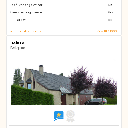
Use/Exchange of car:
ZA
FR
No
Non-smoking house:
ES
DE
Yes
Pet care wanted:
IT
SI
No
Requested destinations
View BE01009
Deinze
Belgium